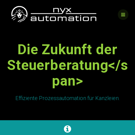
Skip
to
content
Die
Zukunft der
Steuerberatung</s
pan>
Effiziente Prozessautomation für Kanzleien.