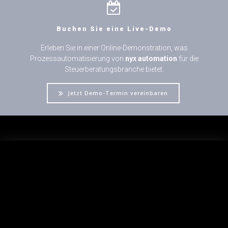
Buchen Sie eine Live-Demo
Erleben Sie in einer Online-Demonstration, was
Prozessautomatisierung von
nyx automation
für die
Steuerberatungsbranche bietet.
Jetzt Demo-Termin vereinbaren