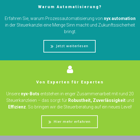
Warum Automatisierung?
Erfahren Sie, warum Prozessautomatisierung von
nyx automation
in der Steuerkanzlei eine Menge Sinn macht und Zukunftssicherheit
bringt.
Jetzt weiterlesen
Von Experten für Experten
Unsere
nyx-Bots
entstehen in enger Zusammenarbeit mit rund 20
Steuerkanzleien – das sorgt für
R
obustheit, Zuverlässigkeit
und
Effizienz
.
So bringen wir die Steuerberatung auf ein neues Level!
Hier mehr erfahren